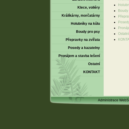
Holubn
Klece‚ voliéry
Boudy 
Králíkárny‚ morčatárny
Přepra
Posedy
Holubníky na kůlu
Pronáj
Boudy pro psy
Ostatní
KONT
Přepravky na zvířata
Posedy a kazatelny
Pronájem a stavba lešení
Ostatní
KONTAKT
Administrace Web