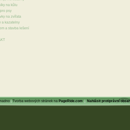
íky na kůlu
pro psy
vky na zvířata
 a kazatelny
em a stavba lešení
AKT
Snadno
|
Tvorba webových stránek na
PageRide.com
|
Nahlásit protiprávní obsah