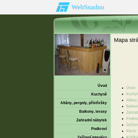
WebSnadno
Mapa str
Úvod
Úvod
Kuchy
Kuchyně
Altány‚
Altány‚ pergoly‚ přístřešky
Balkon
Balkony‚ terasy
Zahrad
Podkro
Zahradní nábytek
Zařízen
Podkroví
Klece‚ 
Králík
Zařízení interiéru