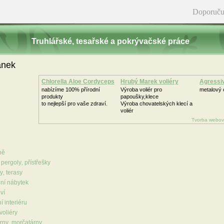
Doporuču
Truhlářské‚ tesařské a pokrývačské práce
ánek
Chlorella Aloe Cordyceps
Hrubý Marek voliéry
Agressi
nabízíme 100% přírodní
Výroba voliér pro
metalový o
produkty
papoušky,klece
to nejlepší pro vaše zdraví.
Výroba chovatelských klecí a
voliér
Tvorba webov
ně
 pergoly‚ přístřešky
y‚ terasy
ní nábytek
ví
í interiéru
voliéry
árny‚ morčatárny