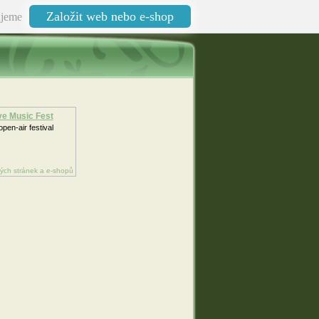
Založit web nebo e-shop
jeme
ve Music Fest
pen-air festival
ých stránek a e-shopů