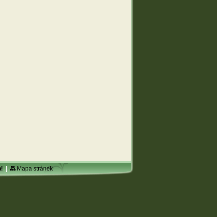
!
|
Mapa stránek