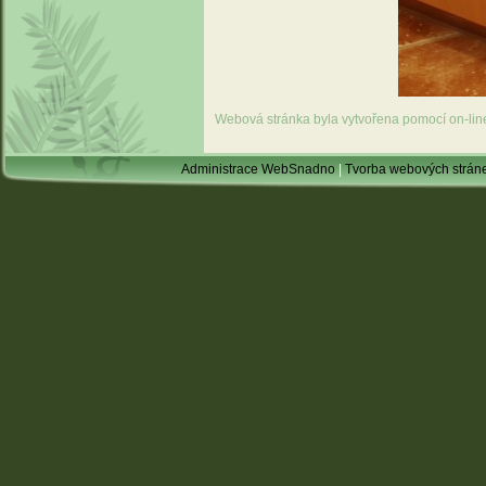
Webová stránka byla vytvořena pomocí on-li
Administrace WebSnadno
|
Tvorba webových strán