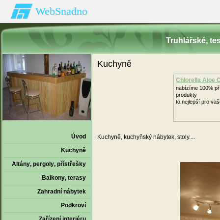
WebSnadno
Truhlářské‚ t
Kuchyně
Chlorella Aloe
nabízíme 100% př
produkty
to nejlepší pro va
Úvod
Kuchyně, kuchyňský nábytek, stoly....
Kuchyně
Altány‚ pergoly‚ přístřešky
Balkony‚ terasy
Zahradní nábytek
Podkroví
Zařízení interiéru