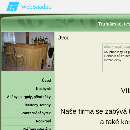
WebSnadno
Truhlářské‚ t
Úvod
Výkup lesů, ce
Koupíme lesy i s
Odkup lesů za nej
možné ceny.
Úvod
Ví
Kuchyně
Altány‚ pergoly‚ přístřešky
Balkony‚ terasy
Naše firma se zabývá 
Zahradní nábytek
a také kom
Podkroví
Zařízení interiéru