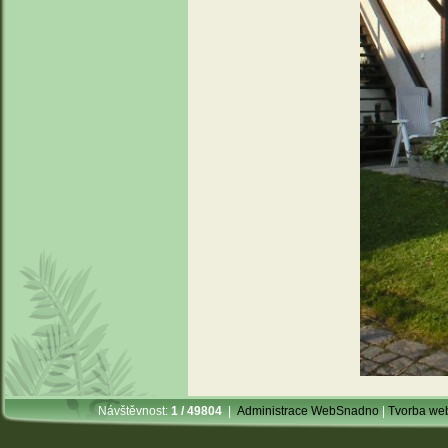
Návštěvnost:
1 / 49804
|
Administrace WebSnadno
|
Tvorba we